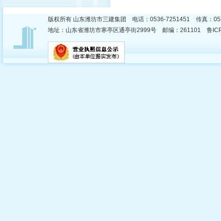
版权所有 山东潍坊市三建集团 电话：0536-7251451 传真：053
地址：山东省潍坊市寒亭区通亭街2999号 邮编：261101 鲁ICP备