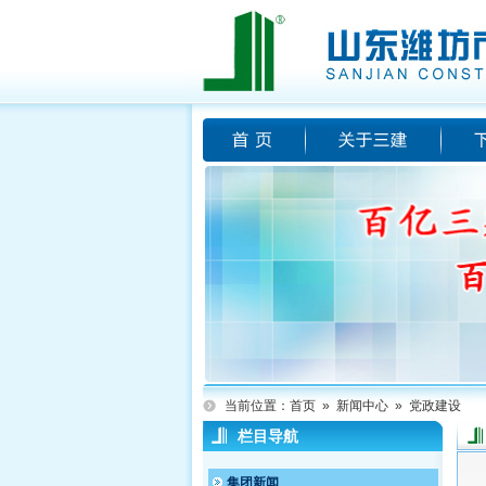
当前位置：
首页
»
新闻中心
»
党政建设
栏目导航
集团新闻