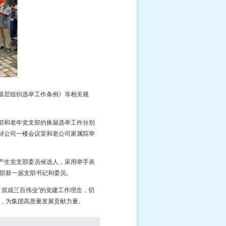
基层组织选举工作条例》等相关规
。
部和老年党支部的换届选举工作分别
材公司一楼会议室和老公司家属院举
产生党支部委员候选人，采用举手表
部新一届支部书记和委员。
筑就三百伟业”的党建工作理念，切
，为集团高质量发展贡献力量。