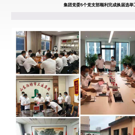
集团党委5个党支部顺利完成换届选举