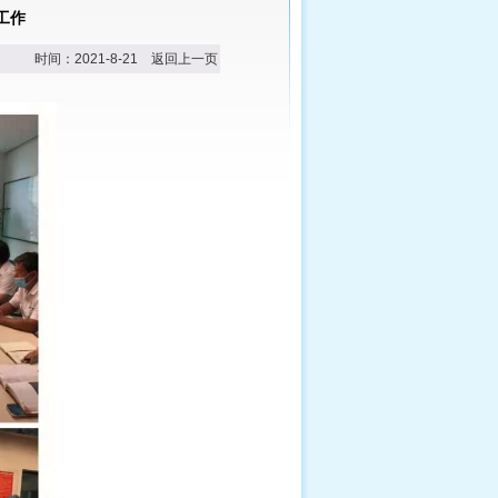
工作
时间：2021-8-21
返回上一页