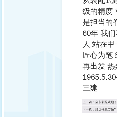
从装配式
级的精度
是担当的
60年 我
人 站在甲
匠心为笔 
再出发 
1965.5.
三建
上一篇：
全市装配式地下
下一篇：
潍坊仲裁委领导